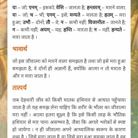
यः
– जो;
एनम्
– इसको;
वेत्ति
– जानता है;
हन्तारम्
– मारने वाला;
यः
– जो;
च
– भी;
एनम्
– इसे;
मन्यते
– मानता है;
हतम्
– मरा
हुआ;
उभौ
– दोनों;
तौ
– वे;
न
– कभी नहीं;
विजानीतः
– जानते है;
न
– कभी नहीं;
अयम्
– यह;
हन्ति
– मारता है;
न
– नहीं;
हन्यते
–
मारा जाता है ।
भावार्थ
जो इस जीवात्मा को मारने वाला समझता है तथा जो इसे मरा हुआ
समझता है, वे दोनों ही अज्ञानी हैं, क्योंकि आत्मा न तो मारता है
और न मारा जाता है ।
तात्पर्य
जब देहधारी जीव को किसी घातक हथियार से आघात पहुँचाया
जाता है तो यह समझ लेना चाहिए कि शरीर के भीतर का जीवात्मा
मरा नहीं । आत्मा इतना सूक्ष्म है कि इसे किसी तरह के भौतिक
हथियार से मार पाना असम्भव है, जैसा कि अगले श्लोकों से स्पष्ट
हो जायेगा । न ही जीवात्मा अपने आध्यात्मिक स्वरूप के कारण
वध्य है । जिसे मारा जाता है या जिसे मरा हुआ समझा जाता है वह