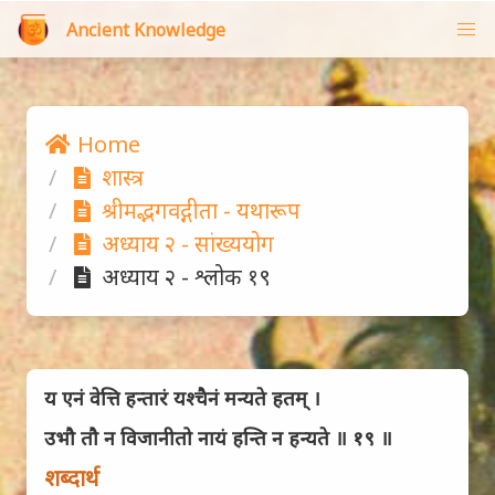
Ancient Knowledge
Home
शास्त्र
श्रीमद्भगवद्गीता - यथारूप
अध्याय २ - सांख्ययोग
अध्याय २ - श्लोक १९
य एनं वेत्ति हन्तारं यश्चैनं मन्यते हतम् ।
उभौ तौ न विजानीतो नायं हन्ति न हन्यते ॥ १९ ॥
शब्दार्थ