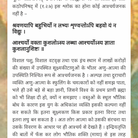
कठोपनिषद् में (१.२.७) इस श्लोक का होना कोई आश्चर्यजनक
नहीं है –
श्रवणयापि बहुभिर्यो न लभ्यः शृण्वन्तोऽपि बहवो यं न
विद्युः ।
आश्चर्यो वक्ता कुशलोऽस्य लब्धा आश्चर्योऽस्य ज्ञाता
कुशलानुशिष्टः ॥
विशाल पशु, विशाल वटवृक्ष तथा एक इंच स्थान में लाखों करोड़ों
की संख्या में उपस्थित सूक्ष्मकीटाणुओं के भीतर अणु-आत्मा की
उपस्थिति निश्चित रूप से आश्चर्यजनक है । अल्पज्ञ तथा दुराचारी
व्यक्ति अणु-आत्मा के स्फुलिंग के चमत्कारों को नहीं समझ पाता,
भले ही उसे बड़े से बड़ा ज्ञानी, जिसने विश्व के प्रथम प्राणी ब्रह्मा
को भी शिक्षा दी हो, क्यों न समझाए । वस्तुओं के स्थूल भौतिक
बोध के कारण इस युग के अधिकांश व्यक्ति इसकी कल्पना नहीं
कर सकते कि इतना सूक्ष्मकण किस प्रकार इतना विराट तथा
इतना लघु बन सकता है । अतः लोग आत्मा को उसकी संरचना या
उसके विवरण के आधार पर ही आश्चर्य से देखते हैं । इन्द्रियतृप्ति
की बातों में फँस कर लोग भौतिक शक्ति (माया) से इस तरह