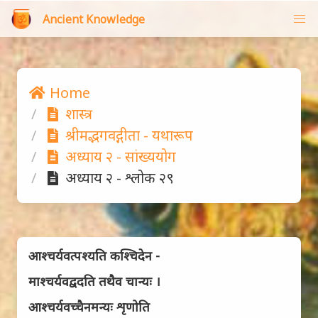
Ancient Knowledge
Home
शास्त्र
श्रीमद्भगवद्गीता - यथारूप
अध्याय २ - सांख्ययोग
अध्याय २ - श्लोक २९
आश्चर्यवत्पश्यति कश्चिदेन -
माश्चर्यवद्वदति तथैव चान्यः ।
आश्चर्यवच्चैनमन्यः शृणोति