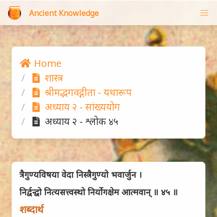
Ancient Knowledge
Home
शास्त्र
श्रीमद्भगवद्गीता - यथारूप
अध्याय २ - सांख्ययोग
अध्याय २ - श्लोक ४५
त्रैगुण्यविषया वेदा निस्त्रैगुण्यो भवार्जुन ।
निर्द्वन्द्वो नित्यसत्त्वस्थो निर्योगक्षेम आत्मवान् ॥ ४५ ॥
शब्दार्थ