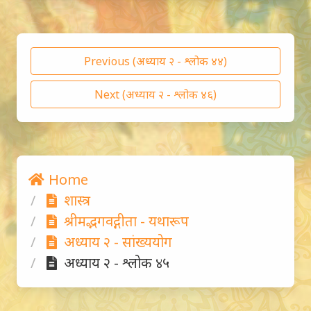
Previous (अध्याय २ - श्लोक ४४)
Next (अध्याय २ - श्लोक ४६)
Home
शास्त्र
श्रीमद्भगवद्गीता - यथारूप
अध्याय २ - सांख्ययोग
अध्याय २ - श्लोक ४५